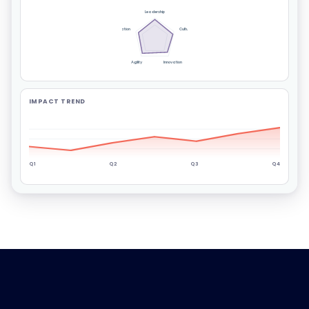
Leadership
Communication
Culture
Agility
Innovation
IMPACT TREND
Q1
Q2
Q3
Q4