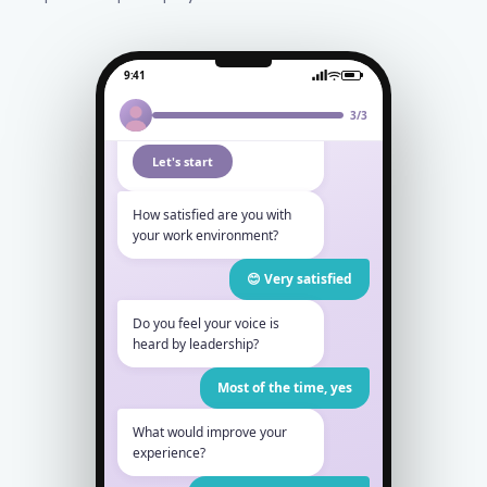
9:41
Hi Daniel 👋
We’d love your feedback
3/3
on your work experience!
Let's start
How satisfied are you with
your work environment?
😊 Very satisfied
Do you feel your voice is
heard by leadership?
Most of the time, yes
What would improve your
experience?