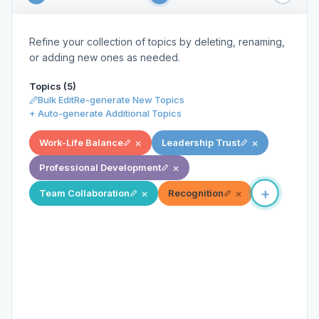
Refine your collection of topics by deleting, renaming,
or adding new ones as needed.
Topics (6)
Bulk Edit
Re-generate New Topics
+ Auto-generate Additional Topics
×
×
Work-Life Balance
Leadership Trust
×
Professional Development
×
×
Team Collaboration
Recognition
+
×
Workpla