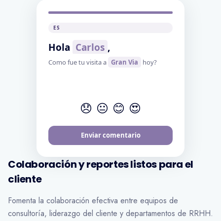
FR
Bonjour
[prenom]
,
Comment s'est passee votre visite a
[magasin]
aujourd'hui?
😞
😐
😊
😍
Envoyer mes commentaires
Colaboración y reportes listos para el
cliente
Fomenta la colaboración efectiva entre equipos de
consultoría, liderazgo del cliente y departamentos de RRHH.