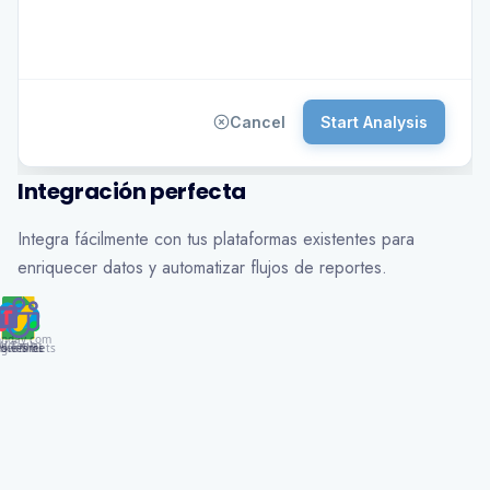
Cancel
Start Analysis
Integración perfecta
Integra fácilmente con tus plataformas existentes para
enriquecer datos y automatizar flujos de reportes.
nday.com
AI Tools
gle Sheets
alesforce
S Teams
ower BI