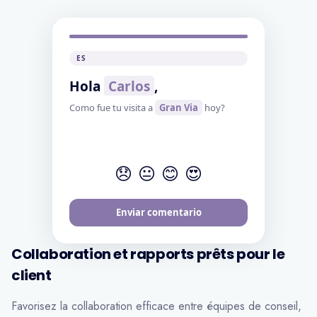
FR
Bonjour
[prenom]
,
Comment s'est passee votre visite a
[magasin]
aujourd'hui?
😞
😐
😊
😍
Envoyer mes commentaires
Collaboration et rapports prêts pour le
client
Favorisez la collaboration efficace entre équipes de conseil,