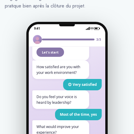
pratique bien après la clôture du projet.
9:41
Hi Daniel 👋
We’d love your feedback
3/3
on your work experience!
Let's start
How satisfied are you with
your work environment?
😊 Very satisfied
Do you feel your voice is
heard by leadership?
Most of the time, yes
What would improve your
experience?