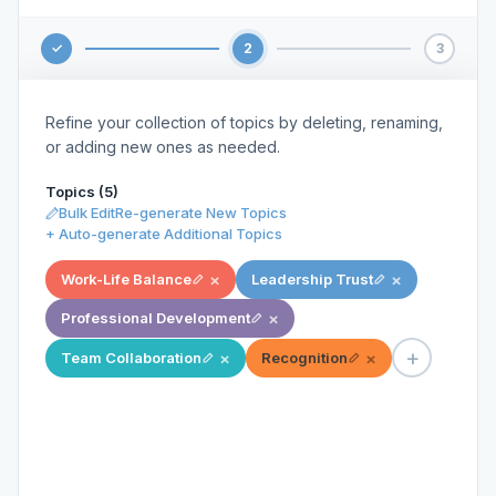
✓
2
3
Refine your collection of topics by deleting, renaming,
or adding new ones as needed.
Topics (6)
Bulk Edit
Re-generate New Topics
+ Auto-generate Additional Topics
×
×
Work-Life Balance
Leadership Trust
×
Professional Development
×
×
Team Collaboration
Recognition
+
×
Wo