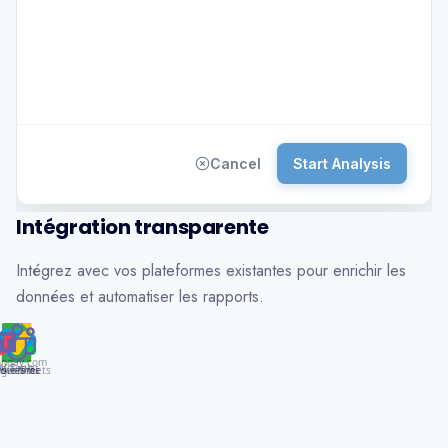
Cancel
Start Analysis
Intégration transparente
Intégrez avec vos plateformes existantes pour enrichir les
données et automatiser les rapports.
nday.com
AI Tools
gle Sheets
alesforce
S Teams
ower BI