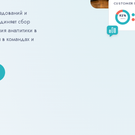
CUSTOMER 
едований и
82%
Satisfied
единяет сбор
ия аналитики в
 в командах и