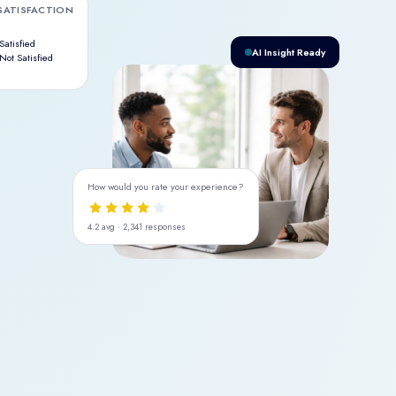
SATISFACTION
Satisfied
AI Insight Ready
Not Satisfied
How would you rate your experience?
4.2 avg · 2,341 responses