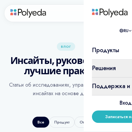
RU
RU
БЛОГ
Продукты
Инсайты, руководства и
Решения
лучшие практики
Статьи об исследованиях, управлении опытом и
Поддержка и 
инсайтах на основе данных.
Вход
Записаться 
Все
Продукт
Отрасль