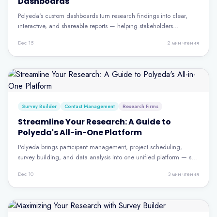
Dashboards
Polyeda's custom dashboards turn research findings into clear,
interactive, and shareable reports — helping stakeholders
understand insights and act on them with confidence.
Dec 15
2
мин чтения
Survey Builder
Contact Management
Research Firms
Streamline Your Research: A Guide to
Polyeda's All-in-One Platform
Polyeda brings participant management, project scheduling,
survey building, and data analysis into one unified platform — so
research teams can focus on insights, not tool-switching.
Dec 10
3
мин чтения