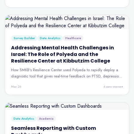
Survey Builder
Data Analytics
Healthcare
Addressing Mental Health Challenges in
Israel: The Role of Polyeda and the
Resilience Center at Kibbutzim College
How SMKB's Resilience Center used Polyeda to rapidly deploy a
diagnostic tool that gives real-time feedback on PTSD, depression,
and stress symptoms — helping hundreds take their first step
Mar 26
4
мин чтения
toward healing.
Data Analytics
Academia
Seamless Reporting with Custom