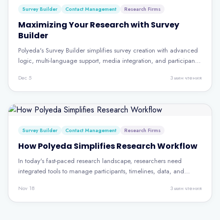
Survey Builder
Contact Management
Research Firms
Maximizing Your Research with Survey
Builder
Polyeda's Survey Builder simplifies survey creation with advanced
logic, multi-language support, media integration, and participant
management — all designed to boost engagement and data
Dec 5
3
мин чтения
quality.
Survey Builder
Contact Management
Research Firms
How Polyeda Simplifies Research Workflow
In today's fast-paced research landscape, researchers need
integrated tools to manage participants, timelines, data, and
analysis. Polyeda brings it all together in one platform.
Nov 18
3
мин чтения