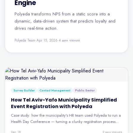
Engine
Polyeda transforms NPS from a static score into a
dynamic, data-driven system that predicts loyalty and
drives real-time action.
Polyeda Team
·
Apr 15, 2026
·
4
мин чтения
Survey Builder
Contact Management
Public Sector
How Tel Aviv-Yafo Municipality Simplified
Event Registration with Polyeda
Case study: how the municipality's HR team used Polyeda to run a
Health Day Conference — turning a clunky registration process
into a fast, fair, and automated system.
Dec 18
2
мин чтения